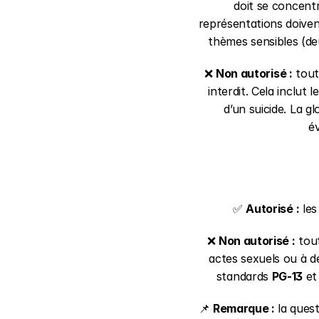
doit se concentr
représentations doiven
thèmes sensibles (deu
❌ 
Non autorisé :
 tou
interdit. Cela inclut 
d’un suicide. La gl
é
✅ 
Autorisé :
 le
❌ 
Non autorisé :
 tou
actes sexuels ou à d
standards 
PG-13
 et
📌 
Remarque :
 la ques