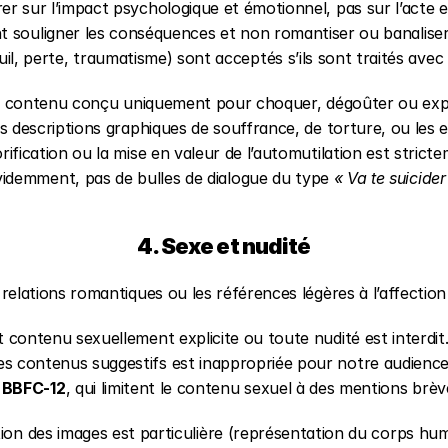
er sur l’impact psychologique et émotionnel, pas sur l’acte e
t souligner les conséquences et non romantiser ou banaliser 
il, perte, traumatisme) sont acceptés s’ils sont traités avec r
t contenu conçu uniquement pour choquer, dégoûter ou expl
les descriptions graphiques de souffrance, de torture, ou les ex
orification ou la mise en valeur de l’automutilation est stricte
videmment, pas de bulles de dialogue du type 
« Va te suicider
4. Sexe et nudité
s relations romantiques ou les références légères à l’affectio
t contenu sexuellement explicite ou toute nudité est interdit.
es contenus suggestifs est inappropriée pour notre audience
 
BBFC-12
, qui limitent le contenu sexuel à des mentions brève
tion des images est particulière (représentation du corps huma