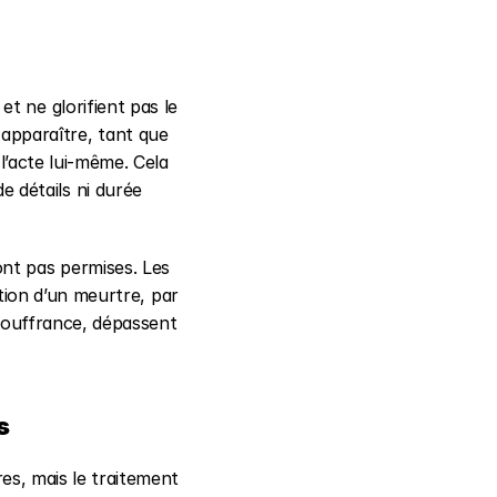
et ne glorifient pas le 
pparaître, tant que 
’acte lui-même. Cela 
e détails ni durée 
nt pas permises. Les 
tion d’un meurtre, par 
souffrance, dépassent 
s
s, mais le traitement 