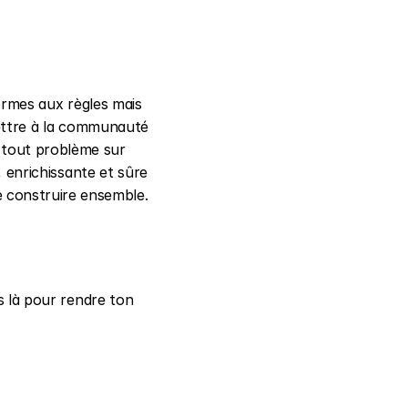
ormes aux règles mais 
ettre à la communauté 
de participer à la protection de tous. En attendant, n’hésite pas à nous signaler tout problème sur 
enrichissante et sûre 
e construire ensemble.
 là pour rendre ton 