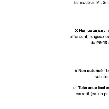
les modèles IA). Si 
❌ 
Non autorisé :
 n
offensant, religieux o
du 
PG-13
 
❌ 
Non autorisé :
 l
substan
✅ 
Tolérance limitée
narratif (ex. un pe