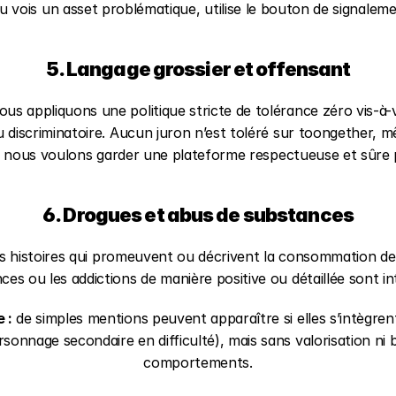
tu vois un asset problématique, utilise le bouton de signalem
5. Langage grossier et offensant
ous appliquons une politique stricte de tolérance zéro vis-à-v
u discriminatoire. Aucun juron n’est toléré sur toongether, mê
: nous voulons garder une plateforme respectueuse et sûre 
6. Drogues et abus de substances
es histoires qui promeuvent ou décrivent la consommation de 
ces ou les addictions de manière positive ou détaillée sont int
 :
 de simples mentions peuvent apparaître si elles s’intègrent 
rsonnage secondaire en difficulté), mais sans valorisation ni b
comportements.