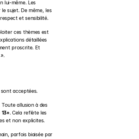
n lui-même. Les 
le sujet. De même, les 
espect et sensibilité.
oiter ces thèmes est 
plications détaillées 
ment proscrite. Et 
 »
.
n sont acceptées.
 Toute allusion à des 
 
13+
. Cela reflète les 
s et non explicites.
in, parfois biaisée par 