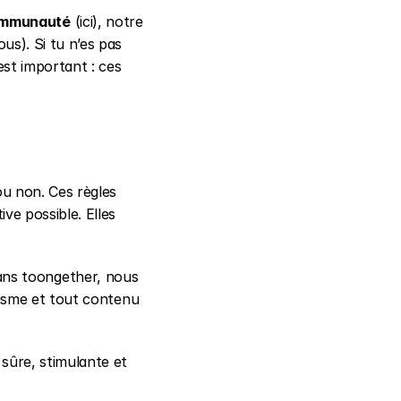
ommunauté
 (ici), notre 
ous). Si tu n’es pas 
t important : ces 
u non. Ces règles 
ve possible. Elles 
Dans toongether, nous 
cisme et tout contenu 
sûre, stimulante et 